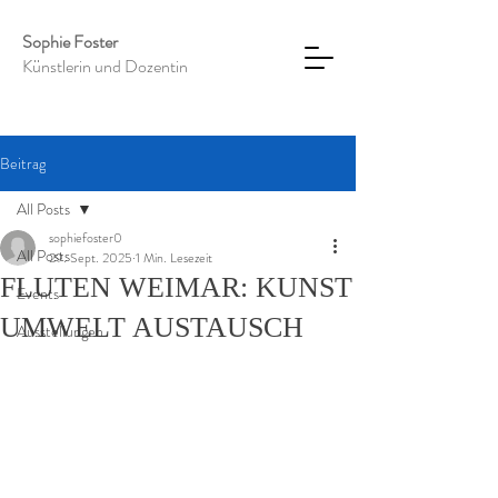
Sophie Foster
Künstlerin und Dozentin
Beitrag
All Posts
sophiefoster0
All Posts
29. Sept. 2025
1 Min. Lesezeit
FLUTEN WEIMAR: KUNST
Events
UMWELT AUSTAUSCH
Ausstellungen