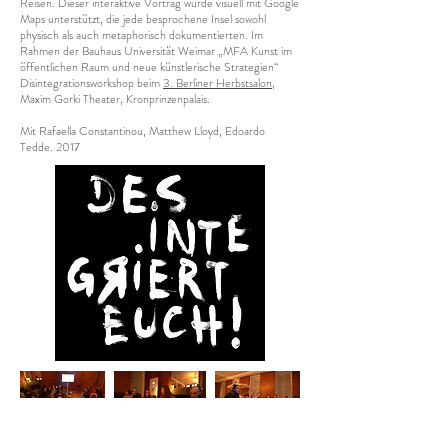
Reisen. Dieser interaktive Vortrag wurde visuell mit Google
Maps unterstützt, die jede besprochene Insel sowohl
physisch als auch metaphorisch dokumentierten. Im
Rahmen der Bauhaus Universität Weimar „MFA Kunst im
öffentlichen Raum und neue künstlerische Strategien“
Disintegrationsworkshop beim
3. Berliner Herbstsalon
,
Maxim Gorki Theater, Kronprinzenpalais.
Mit Rafaella Constantinou, Matthew Lloyd, Edoardo
Tedde. 2017