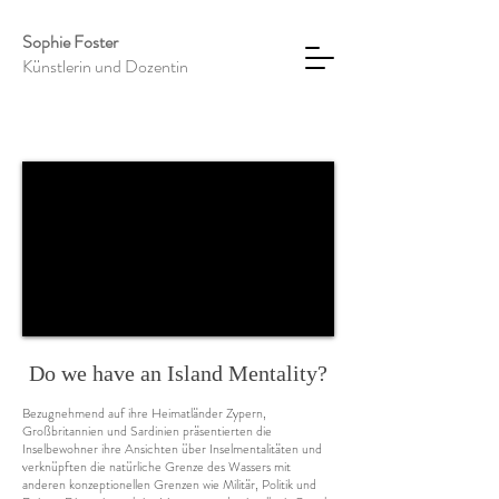
Sophie Foster
Künstlerin und Dozentin
Do we have an Island Mentality?
Bezugnehmend auf ihre Heimatländer Zypern,
Großbritannien und Sardinien präsentierten die
Inselbewohner ihre Ansichten über Inselmentalitäten und
verknüpften die natürliche Grenze des Wassers mit
anderen konzeptionellen Grenzen wie Militär, Politik und